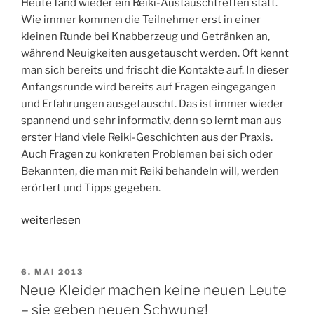
Heute fand wieder ein Reiki-Austauschtreffen statt.
Wie immer kommen die Teilnehmer erst in einer
kleinen Runde bei Knabberzeug und Getränken an,
während Neuigkeiten ausgetauscht werden. Oft kennt
man sich bereits und frischt die Kontakte auf. In dieser
Anfangsrunde wird bereits auf Fragen eingegangen
und Erfahrungen ausgetauscht. Das ist immer wieder
spannend und sehr informativ, denn so lernt man aus
erster Hand viele Reiki-Geschichten aus der Praxis.
Auch Fragen zu konkreten Problemen bei sich oder
Bekannten, die man mit Reiki behandeln will, werden
erörtert und Tipps gegeben.
„Reikitreffen
weiterlesen
–
immer
wieder
VERÖFFENTLICHT
6. MAI 2013
AM
ein
Neue Kleider machen keine neuen Leute
schöner
– sie geben neuen Schwung!