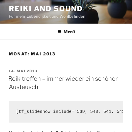
Zum
REIKI AND SOUND
Inhalt
Für mehr Lebendigkeit und Wohlbefinden
springen
Menü
MONAT:
MAI 2013
VERÖFFENTLICHT
14. MAI 2013
AM
Reikitreffen – immer wieder ein schöner
Austausch
[tf_slideshow include="539, 540, 541, 543" 