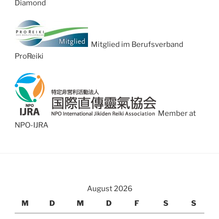
Diamond
Mitglied im Berufsverband
ProReiki
Member at
NPO-IJRA
August 2026
M
D
M
D
F
S
S