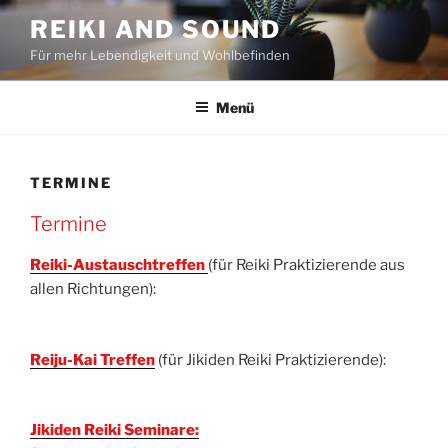
Zum
REIKI AND SOUND
Inhalt
Für mehr Lebendigkeit und Wohlbefinden
springen
Menü
TERMINE
Termine
Reiki-Austauschtreffen
(für Reiki Praktizierende aus
allen Richtungen):
Reiju-Kai Treffen
(für Jikiden Reiki Praktizierende):
Jikiden Reiki Seminare: