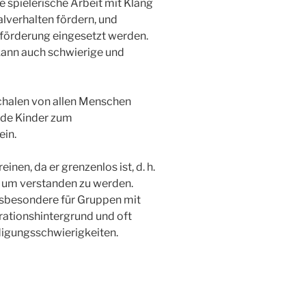
 spielerische Arbeit mit Klang
verhal­ten fördern, und
örderung eingesetzt werden.
ann auch schwierige und
halen von allen Menschen
ade Kinder zum
ein.
inen, da er grenzenlos ist, d. h.
, um verstanden zu werden.
insbesondere für Gruppen mit
ationshin­tergrund und oft
igungs­schwierigkeiten.