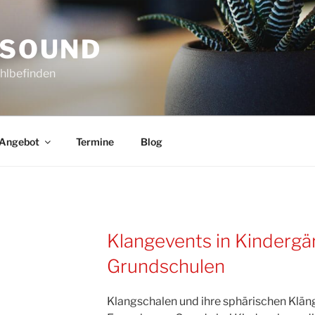
 SOUND
hlbefinden
Angebot
Termine
Blog
Klangevents in Kindergä
Grundschulen
Klangschalen und ihre sphärischen Kläng