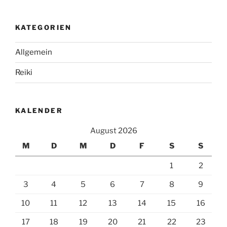
Austausch“
KATEGORIEN
Allgemein
Reiki
KALENDER
August 2026
M
D
M
D
F
S
S
1
2
3
4
5
6
7
8
9
10
11
12
13
14
15
16
17
18
19
20
21
22
23