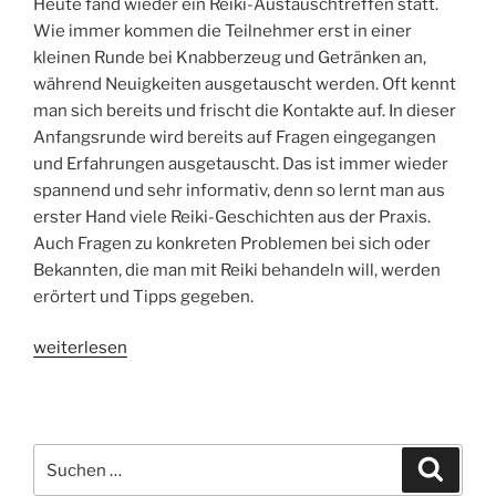
Heute fand wieder ein Reiki-Austauschtreffen statt.
Wie immer kommen die Teilnehmer erst in einer
kleinen Runde bei Knabberzeug und Getränken an,
während Neuigkeiten ausgetauscht werden. Oft kennt
man sich bereits und frischt die Kontakte auf. In dieser
Anfangsrunde wird bereits auf Fragen eingegangen
und Erfahrungen ausgetauscht. Das ist immer wieder
spannend und sehr informativ, denn so lernt man aus
erster Hand viele Reiki-Geschichten aus der Praxis.
Auch Fragen zu konkreten Problemen bei sich oder
Bekannten, die man mit Reiki behandeln will, werden
erörtert und Tipps gegeben.
„Reikitreffen
weiterlesen
–
immer
wieder
ein
Suche
Suche
schöner
nach: