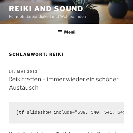
Zum
REIKI AND SOUND
Inhalt
Für mehr Lebendigkeit und Wohlbefinden
springen
Menü
SCHLAGWORT:
REIKI
VERÖFFENTLICHT
14. MAI 2013
AM
Reikitreffen – immer wieder ein schöner
Austausch
[tf_slideshow include="539, 540, 541, 543" 