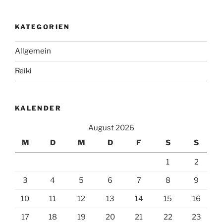
Austausch“
KATEGORIEN
Allgemein
Reiki
KALENDER
August 2026
M
D
M
D
F
S
S
1
2
3
4
5
6
7
8
9
10
11
12
13
14
15
16
17
18
19
20
21
22
23