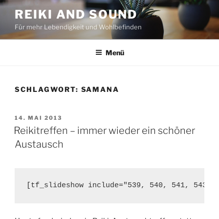
Zum
REIKI AND SOUND
Inhalt
Für mehr Lebendigkeit und Wohlbefinden
springen
Menü
SCHLAGWORT:
SAMANA
VERÖFFENTLICHT
14. MAI 2013
AM
Reikitreffen – immer wieder ein schöner
Austausch
[tf_slideshow include="539, 540, 541, 543" 