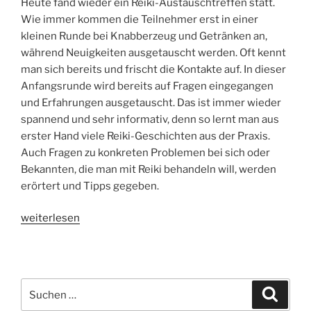
Heute fand wieder ein Reiki-Austauschtreffen statt.
Wie immer kommen die Teilnehmer erst in einer
kleinen Runde bei Knabberzeug und Getränken an,
während Neuigkeiten ausgetauscht werden. Oft kennt
man sich bereits und frischt die Kontakte auf. In dieser
Anfangsrunde wird bereits auf Fragen eingegangen
und Erfahrungen ausgetauscht. Das ist immer wieder
spannend und sehr informativ, denn so lernt man aus
erster Hand viele Reiki-Geschichten aus der Praxis.
Auch Fragen zu konkreten Problemen bei sich oder
Bekannten, die man mit Reiki behandeln will, werden
erörtert und Tipps gegeben.
„Reikitreffen
weiterlesen
–
immer
wieder
ein
Suche
Suche
schöner
nach: